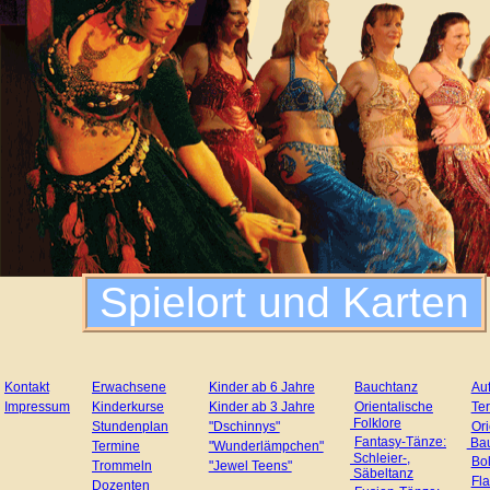
Format
großart
traumha
großart
kraftvo
sinnlic
Spielort und Karten
feurige
anmutig
Kontakt
Erwachsene
Kinder ab 6 Jahre
Bauchtanz
Auf
farbenf
Impressum
Kinderkurse
Kinder ab 3 Jahre
Orientalische
Te
Folklore
Stundenplan
"Dschinnys"
Ori
Fantasy-Tänze:
Bau
Termine
"Wunderlämpchen"
Bollyw
Schleier-,
Bo
Trommeln
"Jewel Teens"
Säbeltanz
Fl
Dozenten