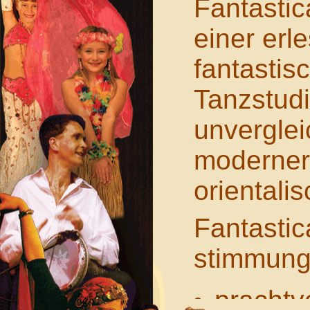
Fantastic
einer erl
fantastis
Tanzstudi
unverglei
moderner
orientalis
Fantastic
stimmungs
prachtvo