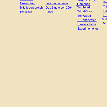
Fusion-Tänze:
einer l
Hul
Gesundheit
Das Studio heute
Flamenco,
Tri
Samba,Afro
Mitgliederbereich
Das Studio seit 1994
Ex
Tribal-Style
Preisliste
Basar
fesseln
En
Bollywood -
Ala
- Handgesten
und viel
Sa
Hawaii - Tahiti
Experimentelles
Erleben S
fantasiev
Kostümen
Ensemb
Dschinn
die Tri