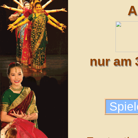
A
nur am 
Spiel