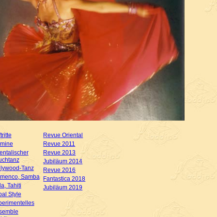
tritte
Revue Oriental
rmine
Revue 2011
entalischer
Revue 2013
chtanz
Jubiläum 2014
llywood-Tanz
Revue 2016
amenco, Samba
Fantastica 2018
a, Tahiti
Jubiläum 2019
bal Style
perimentelles
semble