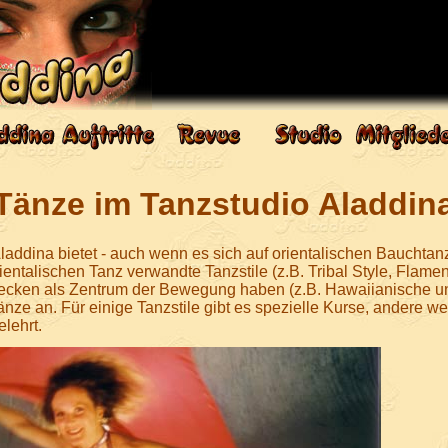
Tänze im Tanzstudio Aladdin
laddina bietet - auch wenn es sich auf orientalischen Bauchtan
rientalischen Tanz verwandte Tanzstile (z.B. Tribal Style, Flame
ecken als Zentrum der Bewegung haben (z.B. Hawaiianische un
änze an. Für einige Tanzstile gibt es spezielle Kurse, andere 
elehrt.