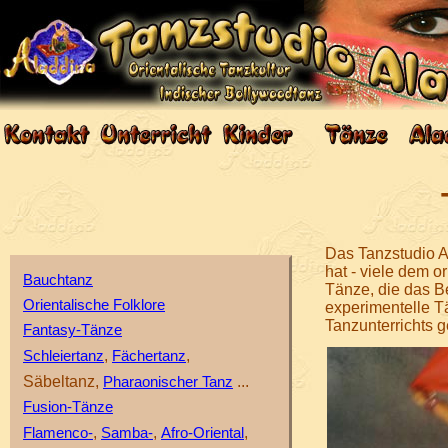
Das Tanzstudio A
hat - viele dem o
Bauchtanz
Tänze, die das B
Orientalische Folklore
experimentelle T
Tanzunterrichts g
Fantasy-Tänze
,
,
Schleiertanz
Fächertanz
Säbeltanz,
...
Pharaonischer Tanz
Fusion-Tänze
,
,
,
Flamenco-
Samba-
Afro-Oriental