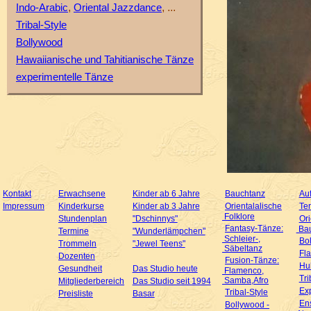
,
, ...
Indo-Arabic
Oriental Jazzdance
Tribal-Style
Bollywood
Hawaiianische und Tahitianische Tänze
experimentelle Tänze
Kontakt
Erwachsene
Kinder ab 6 Jahre
Bauchtanz
Auf
Impressum
Kinderkurse
Kinder ab 3 Jahre
Orientalalische
Te
Folklore
Stundenplan
"Dschinnys"
Ori
Fantasy-Tänze:
Bau
Termine
"Wunderlämpchen"
Schleier-,
Bo
Trommeln
"Jewel Teens"
Säbeltanz
Fl
Dozenten
Fusion-Tänze:
Hul
Gesundheit
Das Studio heute
Flamenco,
Tri
Samba,Afro
Mitgliederbereich
Das Studio seit 1994
Ex
Tribal-Style
Preisliste
Basar
En
Bollywood -