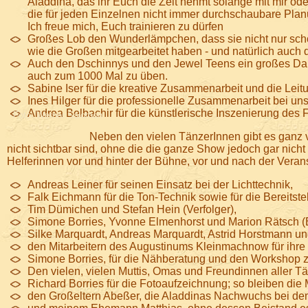
Aladdina, das ihr Euch die Zeit nehmt solange mit mir oder
die für jeden Einzelnen nicht immer durchschaubare Planu
Ich freue mich, Euch trainieren zu dürfen
Großes Lob den Wunderlämpchen, dass sie nicht nur schö
wie die Großen mitgearbeitet haben - und natürlich auch d
Auch den Dschinnys und den Jewel Teens ein großes Dank
auch zum 1000 Mal zu üben.
Sabine Iser für die kreative Zusammenarbeit und die Leit
Ines Hilger für die professionelle Zusammenarbeit bei un
Andrea Belbachir für die künstlerische Inszenierung de
Foto: Werner Salomon
Neben den vielen TänzerInnen gibt es ganz v
nicht sichtbar sind, ohne die die ganze Show jedoch gar nicht 
Helferinnen vor und hinter der Bühne, vor und nach der Verans
Andreas Leiner für seinen Einsatz bei der Lichttechnik,
Falk Eichmann für die Ton-Technik sowie für die Bereitste
Tim Dümichen und Stefan Hein (Verfolger),
Simone Borries, Yvonne Elmenhorst und Marion Rätsch (
Silke Marquardt, Andreas Marquardt, Astrid Horstmann un
den Mitarbeitern des Augustinums Kleinmachnow für ihre w
Simone Borries, für die Nähberatung und den Workshop z
Den vielen, vielen Muttis, Omas und Freundinnen aller Tän
Richard Borries für die Fotoaufzeichnung; so bleiben di
den Großeltern Abeßer, die Aladdinas Nachwuchs bei den