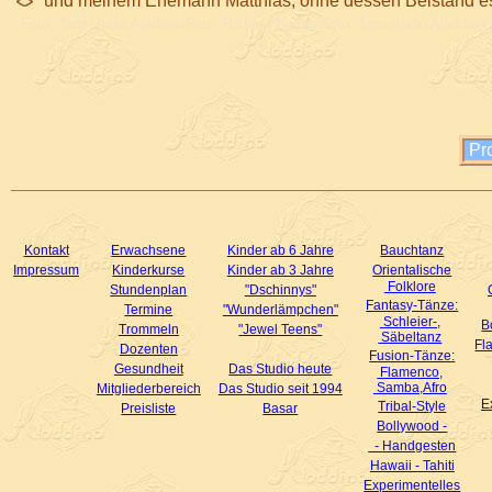
und meinem Ehemann Matthias, ohne dessen Beistand es 
Foto: Tanzstudio Aladdina
Foto: Richard Borries
Foto: Tanzstudio Aladdina
Pr
Kontakt
Erwachsene
Kinder ab 6 Jahre
Bauchtanz
Impressum
Kinderkurse
Kinder ab 3 Jahre
Orientalische
Folklore
Stundenplan
"Dschinnys"
Fantasy-Tänze:
Termine
"Wunderlämpchen"
Schleier-,
B
Trommeln
"Jewel Teens"
Säbeltanz
Fl
Dozenten
Fusion-Tänze:
Gesundheit
Das Studio heute
Flamenco,
Samba,Afro
Mitgliederbereich
Das Studio seit 1994
E
Tribal-Style
Preisliste
Basar
Bollywood -
- Handgesten
Hawaii - Tahiti
Experimentelles