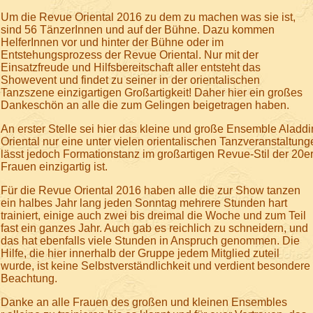
Um die Revue Oriental 2016 zu dem zu machen was sie ist,
sind 56 TänzerInnen und auf der Bühne. Dazu kommen
HelferInnen vor und hinter der Bühne oder im
Entstehungsprozess der Revue Oriental. Nur mit der
Einsatzfreude und Hilfsbereitschaft aller entsteht das
Showevent und findet zu seiner in der orientalischen
Tanzszene einzigartigen Großartigkeit! Daher hier ein großes
Dankeschön an alle die zum Gelingen beigetragen haben.
An erster Stelle sei hier das kleine und große Ensemble Alad
Oriental nur eine unter vielen orientalischen Tanzveranstaltu
lässt jedoch Formationstanz im großartigen Revue-Stil der 20e
Frauen einzigartig ist.
Für die Revue Oriental 2016 haben alle die zur Show tanzen
ein halbes Jahr lang jeden Sonntag mehrere Stunden hart
trainiert, einige auch zwei bis dreimal die Woche und zum Teil
fast ein ganzes Jahr. Auch gab es reichlich zu schneidern, und
das hat ebenfalls viele Stunden in Anspruch genommen. Die
Hilfe, die hier innerhalb der Gruppe jedem Mitglied zuteil
wurde, ist keine Selbstverständlichkeit und verdient besondere
Beachtung.
Danke an alle Frauen des großen und kleinen Ensembles