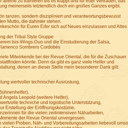
 alleine zu trainieren bis es klappt und für euer Vertrauen, das
ng meinerseits letztendlich doch ein großes Ganzes ergibt.
n tanzen, sondern diszipliniert und verantwortungsbewusst
en Muttis, die dahinter stehen.
eschön für Euren Eifer sich auf Neues einzulassen und Altes
ung der Tribal Style Gruppe
serem Isis-Wings-Duo und die Einstudierung der Salsa,
s Flamenco Sombrero Cordobés
iele Mitwirkende bei der Revue Oriental, die für die Zuschauer
stattfinden könnte. Denn da gibt es ganz viele Helfer und
taltung, denen an dieser Stelle mein besonderer Dank gilt:
llung wertvoller technischer Ausrüstung,
Bühnenhelfer),
d Angela Leopold (weitere Helfer),
ertvolle techniche und logistische Unterstützung,
ur Erstellung der Eröffnungskostüme,
zerinnen für die vielen zeitintensiven Näharbeiten,
e Momente der Revue Oriental unvergessen.
 vielen Proben, Näh- und Vorbereitungsarbeiten liebevoll umso