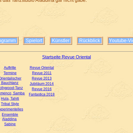
das Tanzstudio Aladdina gar nicht gäbe.
ogramm
Spielort
Künstler
Rückblick
Youtube-V
Startseite Revue Oriental
Auftritte
Revue Oriental
Termine
Revue 2011
Orientalischer
Revue 2013
Bauchtanz
Jubiläum 2014
ollywood-Tanz
Revue 2016
amenco, Samba
Fantastica 2018
Hula, Tahiti
Tribal Style
xperimentelles
Ensemble
Aladdina
Sabine